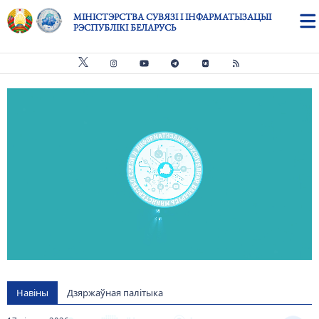
Skip to main content
МІНІСТЭРСТВА СУВЯЗІ І ІНФАРМАТЫЗАЦЫІ
РЭСПУБЛІКІ БЕЛАРУСЬ
Видео файл
us
Навіны
Дзяржаўная палітыка