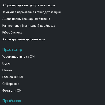
Аб распараджэнні дзяржмаёмасцю
Тэхнічнае нармаванне і стандартызацыя
Ахова працы і пажарная бяспека
Кантрольная (наглядная) дзейнасць
Кібербяспека
Антыкарупцыйная дзейнасць
Прэс-цэнтр
Узаемадзеянне са СМІ
Відэа
Навіны
Галіновыя СМІ
СМІ пра нас
Фота для СМІ
Прыёмная