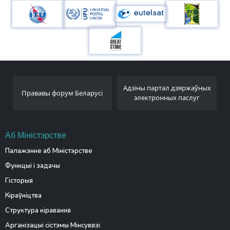
Адзіны партал дзяржаўных
Беларускае тэлеграфнае
усі
электронных паслуг
агенцтва
Аб Міністэрстве
Палажэнне аб Міністэрстве
Функцыі і задачы
Гісторыя
Кіраўніцтва
Структура кіравання
Арганізацыі сістэмы Мінсувязі