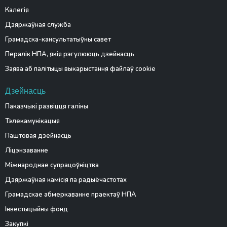
Калегія
Дзяржаўная служба
Грамадска-кансультатыўны савет
Пералік НПА, якія рэгулююць дзейнасць
Заява аб палітыцы выкарыстання файлаў cookie
Дзейнасць
Паказчыкі развіцця галіны
Тэлекамунікацыя
Паштовая дзейнасць
Ліцэнзаванне
Міжнароднае супрацоўніцтва
Дзяржаўная камісія па радыёчастотах
Грамадскае абмеркаванне праектаў НПА
Інвестыцыйны фонд
Закупкі