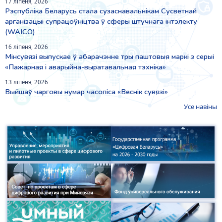
17 ліпеня, 2026
Рэспубліка Беларусь стала сузаснавальнікам Сусветнай
арганізацыі супрацоўніцтва ў сферы штучнага інтэлекту
(WAICO)
16 ліпеня, 2026
Мінсувязі выпускае ў абарачэнне тры паштовыя маркі з серыі
«Пажарная і аварыйна-выратавальная тэхніка»
13 ліпеня, 2026
Выйшаў чарговы нумар часопіса «Веснiк сувязi»
Усе навіны