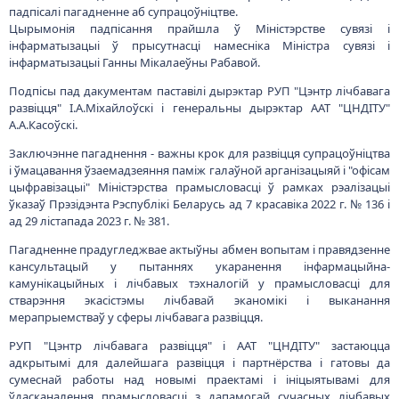
падпісалі пагадненне аб супрацоўніцтве.
Цырымонія падпісання прайшла ў Міністэрстве сувязі і
інфарматызацыі ў прысутнасці намесніка Міністра сувязі і
інфарматызацыі Ганны Мікалаеўны Рабавой.
Подпісы пад дакументам паставілі дырэктар РУП "Цэнтр лічбавага
развіцця" І.А.Міхайлоўскі і генеральны дырэктар ААТ "ЦНДІТУ"
А.А.Касоўскі.
Заключэнне пагаднення - важны крок для развіцця супрацоўніцтва
і ўмацавання ўзаемадзеяння паміж галаўной арганізацыяй і "офісам
цыфравізацыі" Міністэрства прамысловасці ў рамках рэалізацыі
ўказаў Прэзідэнта Рэспублікі Беларусь ад 7 красавіка 2022 г. № 136 і
ад 29 лістапада 2023 г. № 381.
Пагадненне прадугледжвае актыўны абмен вопытам і правядзенне
кансультацый у пытаннях укаранення інфармацыйна-
камунікацыйных і лічбавых тэхналогій у прамысловасці для
стварэння экасістэмы лічбавай эканомікі і выканання
мерапрыемстваў у сферы лічбавага развіцця.
РУП "Цэнтр лічбавага развіцця" і ААТ "ЦНДІТУ" застаюцца
адкрытымі для далейшага развіцця і партнёрства і гатовы да
сумеснай работы над новымі праектамі і ініцыятывамі для
ўдасканалення прамысловасці з дапамогай сучасных лічбавых