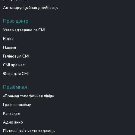
Антыкарупцыйная дзейнасць
Прэс-цэнтр
Узаемадзеянне са СМІ
Відэа
Навіны
Галіновыя СМІ
СМІ пра нас
Фота для СМІ
Прыёмная
«Прамая тэлефонная лінія»
Графік прыёму
Кантакты
Адно акно
Пытанні, якія часта задаюць