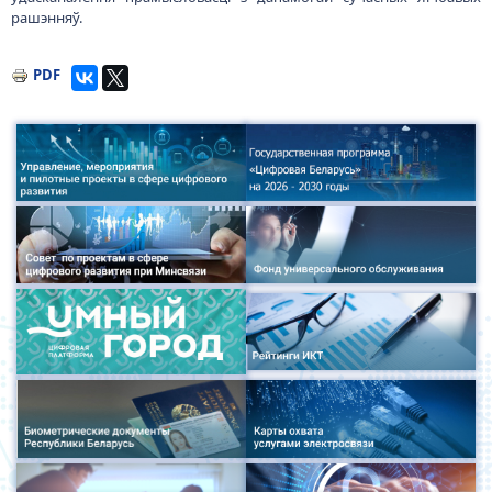
рашэнняў.
PDF