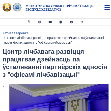
Skip to main content
МІНІСТЭРСТВА СУВЯЗІ І ІНФАРМАТЫЗАЦЫІ
РЭСПУБЛІКІ БЕЛАРУСЬ
Хатняя Старонка
Breadcrumb
Цэнтр лічбавага развіцця працягвае дзейнасць па ўсталяванні
партнёрскіх адносін з "офісамі лічбавізацыі"
Цэнтр лічбавага развіцця
працягвае дзейнасць па
ўсталяванні партнёрскіх адносін
з "офісамі лічбавізацыі"
7