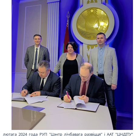
лютага 2024 года РУП "Цэнтр лічбавага развіцця" і ААТ "ЦНДІТУ"