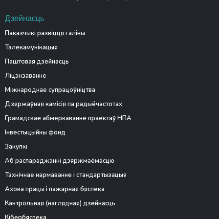
Дзейнасць
Паказчыкі развіцця галіны
Тэлекамунікацыя
Паштовая дзейнасць
Ліцэнзаванне
Міжнароднае супрацоўніцтва
Дзяржаўная камісія па радыёчастотах
Грамадскае абмеркаванне праектаў НПА
Інвестыцыйны фонд
Закупкі
Аб распараджэнні дзяржмаёмасцю
Тэхнічнае нармаванне і стандартызацыя
Ахова працы і пажарная бяспека
Кантрольная (наглядная) дзейнасць
Кібербяспека