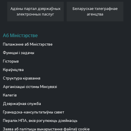
Адзіны партал дзяржаўных
Беларускае тэлеграфнае
электронных паслуг
агенцтва
Аб Міністэрстве
Палажэнне аб Міністэрстве
Функцыі і задачы
Гісторыя
Кіраўніцтва
Структура кіравання
Арганізацыі сістэмы Мінсувязі
Калегія
Дзяржаўная служба
Грамадска-кансультатыўны савет
Пералік НПА, якія рэгулююць дзейнасць
Заява аб палітыцы выкарыстання файлаў cookie