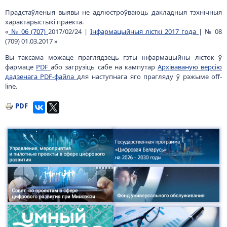
Прадстаўленыя выявы не адлюстроўваюць дакладныя тэхнічныя
характарыстыкі праекта.
«
№ 06 (707)
2017/02/24 |
Інфармацыйныя лісткі 2017 года
| № 08
(709) 01.03.2017 »
Вы таксама можаце праглядзець гэты інфармацыйны лісток ў
фармаце
PDF
або загрузіць сабе на кампутар
Архіваваную версію
дадзенага PDF-файла
для наступнага яго прагляду ў рэжыме off-
line.
PDF