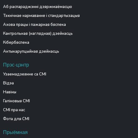
Аб распараджэнні дзяржмаёмасцю
Тэхнічнае нармаванне і стандартызацыя
Ахова працы і пажарная бяспека
Кантрольная (наглядная) дзейнасць
Кібербяспека
Антыкарупцыйная дзейнасць
Прэс-цэнтр
Узаемадзеянне са СМІ
Відэа
Навіны
Галіновыя СМІ
СМІ пра нас
Фота для СМІ
Прыёмная