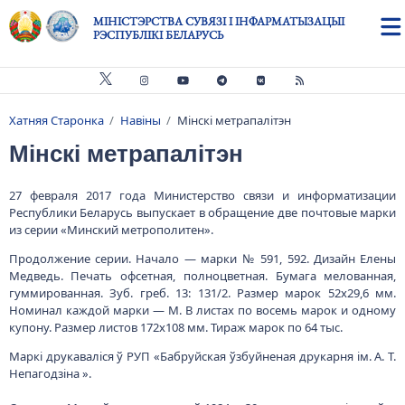
Skip to main content
МІНІСТЭРСТВА СУВЯЗІ І ІНФАРМАТЫЗАЦЫІ
РЭСПУБЛІКІ БЕЛАРУСЬ
Хатняя Старонка
Навіны
Мінскі метрапалітэн
Breadcrumb
Мінскі метрапалітэн
27 февраля 2017 года Министерство связи и информатизации
Республики Беларусь выпускает в обращение две почтовые марки
из серии «Минский метрополитен».
Продолжение серии. Начало — марки № 591, 592. Дизайн Елены
Медведь. Печать офсетная, полноцветная. Бумага мелованная,
гуммированная. Зуб. греб. 13: 131/2. Размер марок 52х29,6 мм.
Номинал каждой марки — М. В листах по восемь марок и одному
купону. Размер листов 172х108 мм. Тираж марок по 64 тыс.
Маркі друкаваліся ў РУП «Бабруйская ўзбуйненая друкарня ім. А. Т.
Непагодзіна ».