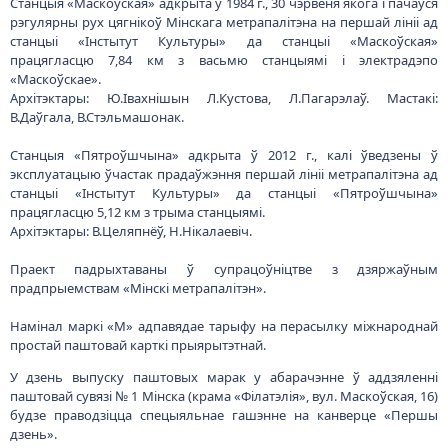
Станцыя «Маскоўская» адкрыта ў 1984 г., 30 чэрвеня якога і пачаўся
рэгулярны рух цягнікоў Мінскага метрапалітэна на першай лініі ад
станцыі «Інстытут Культуры» да станцыі «Маскоўская»
працягласцю 7,84 км з васьмю станцыямі і электрадэпо
«Маскоўскае».
Архітэктары: Ю.Івахнішын Л.Кустова, Л.Пагарэлаў. Мастакі:
В.Даўгала, В.Стэльмашонак.
Станцыя «Пятроўшчына» адкрыта ў 2012 г., калі ўведзены ў
эксплуатацыю ўчастак прадаўжэння першай лініі метрапалітэна ад
станцыі «Інстытут Культуры» да станцыі «Пятроўшчына»
працягласцю 5,12 км з трыма станцыямі.
Архітэктары: В.Целяпнёў, Н.Нікалаевіч.
Праект падрыхтаваны ў супрацоўніцтве з дзяржаўным
прадпрыемствам «Мінскі метрапалітэн».
Намінал маркі «M» адпавядае тарыфу на перасылку міжнароднай
простай паштовай карткі прыярытэтнай.
У дзень выпуску паштовых марак у абарачэнне ў аддзяленні
паштовай сувязі № 1 Мінска (крама «Філатэлія», вул. Маскоўская, 16)
будзе праводзіцца спецыяльнае гашэнне на канверце «Першы
дзень».