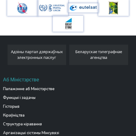
Адзіны партал дзяржаўных
Беларускае тэлеграфнае
электронных паслуг
агенцтва
Аб Міністэрстве
Палажэнне аб Міністэрстве
Функцыі і задачы
Гісторыя
Кіраўніцтва
Структура кіравання
Арганізацыі сістэмы Мінсувязі