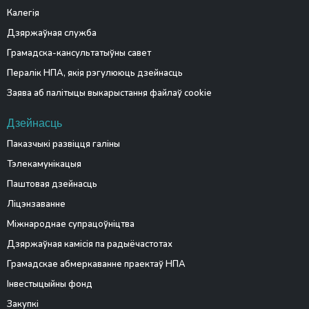
Калегія
Дзяржаўная служба
Грамадска-кансультатыўны савет
Пералік НПА, якія рэгулююць дзейнасць
Заява аб палітыцы выкарыстання файлаў cookie
Дзейнасць
Паказчыкі развіцця галіны
Тэлекамунікацыя
Паштовая дзейнасць
Ліцэнзаванне
Міжнароднае супрацоўніцтва
Дзяржаўная камісія па радыёчастотах
Грамадскае абмеркаванне праектаў НПА
Інвестыцыйны фонд
Закупкі