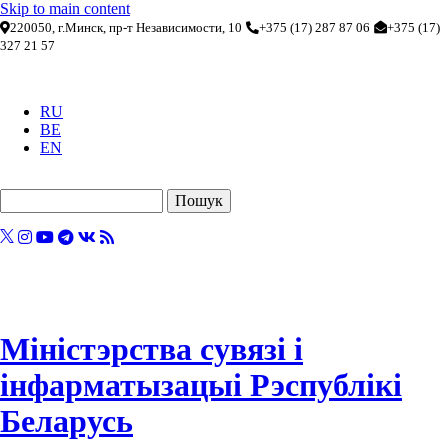
Skip to main content
220050, г.Минск, пр-т Независимости, 10
+375 (17) 287 87 06
+375 (17)
327 21 57
RU
BE
EN
Пошук
Міністэрства сувязі і
інфарматызацыі Рэспублікі
Беларусь