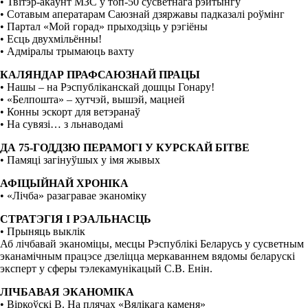
• Твітэр-акаўнт МЗС у топ-50 сусветнага рэйтынгу
• Сотавым аператарам Саюзнай дзяржавы падказалі роўмінг
• Партал «Мой горад» прыходзіць у рэгіёны
• Есць двухмільённы!
• Адміралы трымаюць вахту
КАЛЯНДАР ПРАФСАЮЗНАЙ ПРАЦЫ
• Нашы – на Рэспубліканскай дошцы Гонару!
• «Белпошта» – хутчэй, вышэй, мацней
• Конны эскорт для ветэранаў
• На сувязі… з льнаводамі
ДА 75-ГОДДЗЮ ПЕРАМОГІ У КУРСКАЙ БІТВЕ
• Памяці загінуўшых у імя жывых
АФІЦЫЙНАЙ ХРОНІКА
• «Лічба» разагравае эканоміку
СТРАТЭГІЯ І РЭАЛЬНАСЦЬ
• Прыняць выклік
Аб лічбавай эканоміцы, месцы Рэспублікі Беларусь у сусветным
эканамічным працэсе дзеліцца меркаваннем вядомы беларускі
эксперт у сферы тэлекамунікацый С.В. Енін.
ЛІЧБАВАЯ ЭКАНОМІКА
• Віркоўскі В. На плячах «Вялікага каменя»