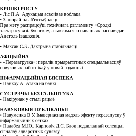
КРОПКІ РОСТУ
• Ліс П.А. Адукацыя асвойвае воблака
• З апорай на аб'ектыўнасць
Пра мэту распрацоўкі тэхнічнага рэгламенту «Сродкі
электрасувязі. Бяспека», а таксама яго навацыях распавядае
Анатоль Івашкевіч.
• Максак С.Э. Дактрына стабільнасці
АФІЦЫЙНА
• «Перазагрузка»: пералік прыярытэтных спецыяльнасцяў
навуковых работнiкаў у новай рэдакцыі
ІНФАРМАЦЫЙНАЯ БЯСПЕКА
• Панкоў А. Атака на банкі
СУСТРЭЧЫ БЕЗ ГАЛЬШТУКА
• Накірунак у стылі рацыё
НАВУКОВЫЯ ПУБЛІКАЦЫІ
• Навуменка В.У. Імавернасная мадэль эфекту перазапуску ў
інфармацыйных сетках
• Падабед М.Ю., Карповіч Д.С. Блок недакладнай селекцыі
сігналаў адваротных сувязяў