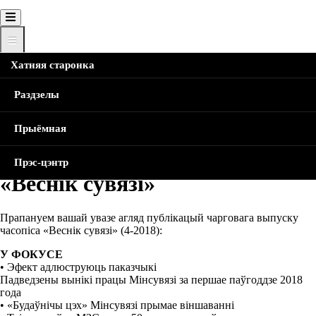
Хатняя старонка
Хатняя Старонка
Навіны
Анонс публікацый
чацвёртага выпуску у 2018 годзе часопіса «Веснiк сувязi»
Breadcrumb
Раздзелы
Анонс публікацый чацвёртага
Прыёмная
выпуску у 2018 годзе часопіса
Прэс-цэнтр
«Веснiк сувязi»
Прапануем вашай увазе агляд публікацый чарговага выпуску
часопіса «Веснiк сувязi» (4-2018):
У ФОКУСЕ
• Эфект адлюструюць паказчыкі
Падведзены вынікі працы Мінсувязі за першае паўгоддзе 2018
года
• «Будаўнічы цэх» Мінсувязі прымае віншаванні