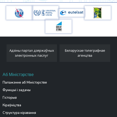
Адзіны партал дзяржаўных
Беларускае тэлеграфнае
электронных паслуг
агенцтва
Аб Міністэрстве
Палажэнне аб Міністэрстве
Функцыі і задачы
Гісторыя
Кіраўніцтва
Структура кіравання