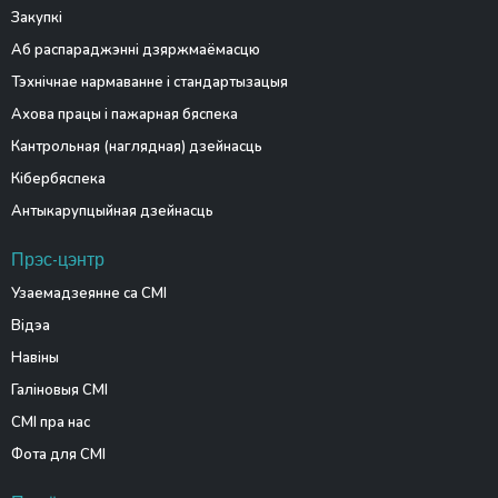
Закупкі
Аб распараджэнні дзяржмаёмасцю
Тэхнічнае нармаванне і стандартызацыя
Ахова працы і пажарная бяспека
Кантрольная (наглядная) дзейнасць
Кібербяспека
Антыкарупцыйная дзейнасць
Прэс-цэнтр
Узаемадзеянне са СМІ
Відэа
Навіны
Галіновыя СМІ
СМІ пра нас
Фота для СМІ