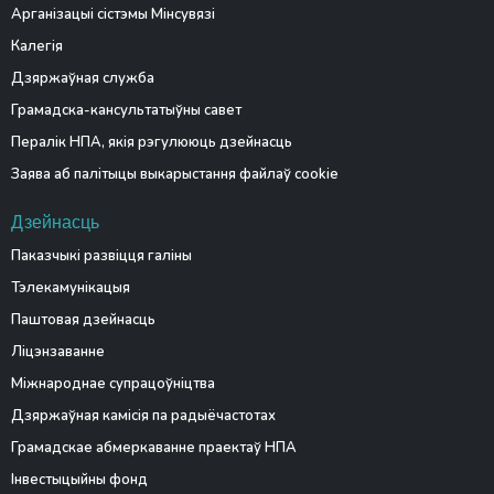
Арганізацыі сістэмы Мінсувязі
Калегія
Дзяржаўная служба
Грамадска-кансультатыўны савет
Пералік НПА, якія рэгулююць дзейнасць
Заява аб палітыцы выкарыстання файлаў cookie
Дзейнасць
Паказчыкі развіцця галіны
Тэлекамунікацыя
Паштовая дзейнасць
Ліцэнзаванне
Міжнароднае супрацоўніцтва
Дзяржаўная камісія па радыёчастотах
Грамадскае абмеркаванне праектаў НПА
Інвестыцыйны фонд