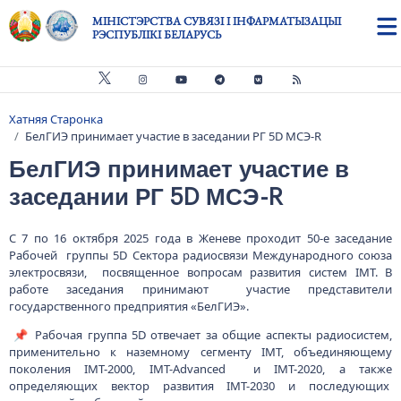
Skip to main content
МІНІСТЭРСТВА СУВЯЗІ І ІНФАРМАТЫЗАЦЫІ
РЭСПУБЛІКІ БЕЛАРУСЬ
Хатняя Старонка
Breadcrumb
БелГИЭ принимает участие в заседании РГ 5D МСЭ-R
БелГИЭ принимает участие в
заседании РГ 5D МСЭ-R
С 7 по 16 октября 2025 года в Женеве проходит 50-е заседание
Рабочей группы 5D Сектора радиосвязи Международного союза
электросвязи, посвященное вопросам развития систем IMT. В
работе заседания принимают участие представители
государственного предприятия «БелГИЭ».
📌 Рабочая группа 5D отвечает за общие аспекты радиосистем,
применительно к наземному сегменту IMT, объединяющему
поколения IMT-2000, IMT-Advanced и IMT-2020, а также
определяющих вектор развития IMT-2030 и последующих