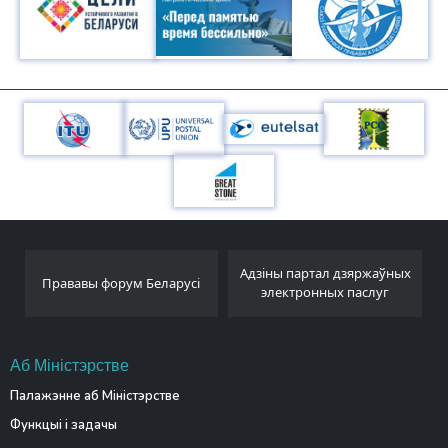
Адзіны партал дзяржаўных
Беларускае тэлеграфнае
электронных паслуг
агенцтва
Аб Міністэрстве
Палажэнне аб Міністэрстве
Функцыі і задачы