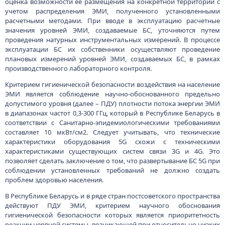
оценка возможности её размещения на конкретной территории с
учетом распределения ЭМИ, полученного установленными
расчетными методами. При вводе в эксплуатацию расчетные
значения уровней ЭМИ, создаваемые БС, уточняются путем
проведения натурных инструментальных измерений. В процессе
эксплуатации БС их собственники осуществляют проведение
плановых измерений уровней ЭМИ, создаваемых БС, в рамках
производственного лабораторного контроля.
Критерием гигиенической безопасности воздействия на население
ЭМИ является соблюдение научно-обоснованного предельно
допустимого уровня (далее – ПДУ) плотности потока энергии ЭМИ
в диапазонах частот 0,3-300 ГГц, который в Республике Беларусь в
соответствии с Санитарно-эпидемиологическими требованиями
составляет 10 мкВт/см2. Следует учитывать, что технические
характеристики оборудования 5G схожи с техническими
характеристиками существующих систем связи 3G и 4G. Это
позволяет сделать заключение о том, что развертывание БС 5G при
соблюдении установленных требований не должно создать
проблем здоровью населения.
В Республике Беларусь и в ряде стран постсоветского пространства
действуют ПДУ ЭМИ, критерием научного обоснования
гигиенической безопасности которых является приоритетность
реакции нервной системы, возникающей при относительно низких