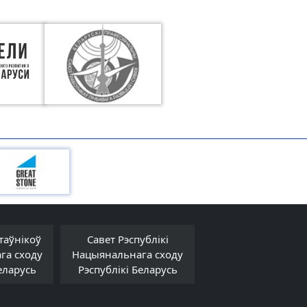
таўнікоў
Савет Рэспублікі
Савет Міністра
га сходу
Нацыянальнага сходу
Рэспублікі Белар
еларусь
Рэспублікі Беларусь