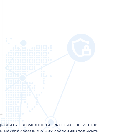
азвить возможности данных регистров,
ь накапливаемые о них сведения (повысить