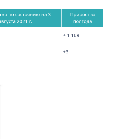
тво по состоянию на 3
Прирост за
августа 2021 г.
полгода
+ 1 169
+3