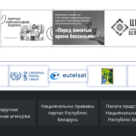
Нацыянальны прававы
Палата прадс
ларускае
партал Рэспублікі
Нацыянальна
фнае агенцтва
Беларусь
Рэспублікі Б