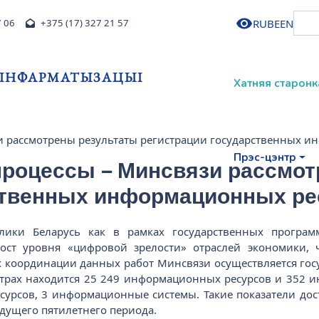
RU
BE
EN
7 06
+375 (17) 327 21 57
І ІНФАРМАТЫЗАЦЫІ
Хатняя старонк
 рассмотрены результаты регистрации государственных и
Прэс-цэнтр
роцессы – Минсвязи рассмот
ственных информационных ре
блики Беларусь как в рамках государственных програ
ст уровня «цифровой зрелости» отраслей экономики, 
х координации данных работ Минсвязи осуществляется го
истрах находится 25 249 информационных ресурсов и 352 
сурсов, 3 информационные системы. Такие показатели дос
дущего пятилетнего периода.