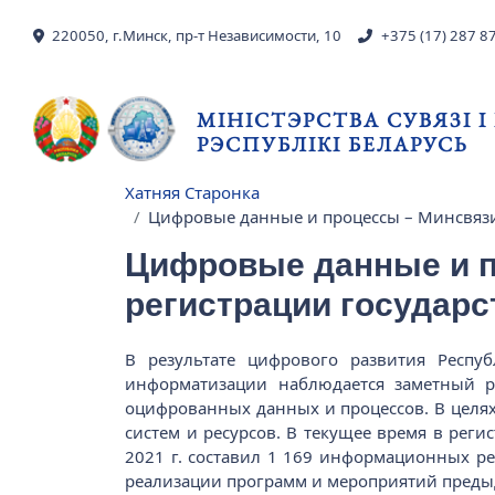
Skip to main content
220050, г.Минск, пр-т Независимости, 10
+375 (17) 287 8
МІНІСТЭРСТВА СУВЯЗІ 
РЭСПУБЛІКІ БЕЛАРУСЬ
Хатняя Старонка
Breadcrumb
Цифровые данные и процессы – Минсвязи
Цифровые данные и п
регистрации государ
В результате цифрового развития Респу
информатизации наблюдается заметный ро
оцифрованных данных и процессов. В целя
систем и ресурсов. В текущее время в рег
2021 г. составил 1 169 информационных ре
реализации программ и мероприятий преды