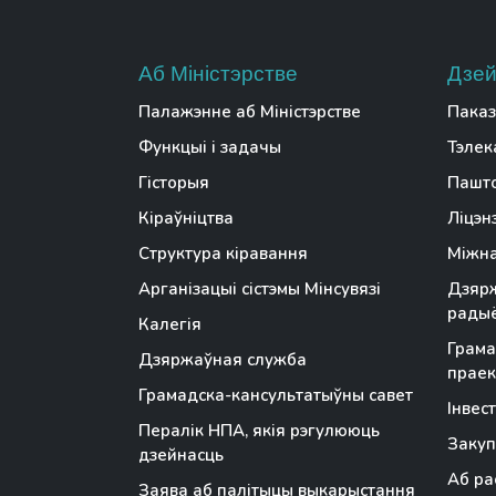
Аб Міністэрстве
Дзей
Палажэнне аб Міністэрстве
Паказ
Функцыі і задачы
Тэлек
Гісторыя
Пашто
Кіраўніцтва
Ліцэн
Структура кіравання
Міжна
Арганізацыі сістэмы Мінсувязі
Дзярж
радыё
Калегія
Грама
Дзяржаўная служба
праек
Грамадска-кансультатыўны савет
Інвес
Пералік НПА, якія рэгулююць
Закуп
дзейнасць
Аб ра
Заява аб палітыцы выкарыстання