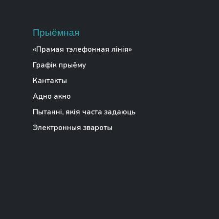
Прыёмная
«Прамая тэлефонная лінія»
Графік прыёму
Кантакты
Адно акно
Пытанні, якія часта задаюць
Электронныя звароты