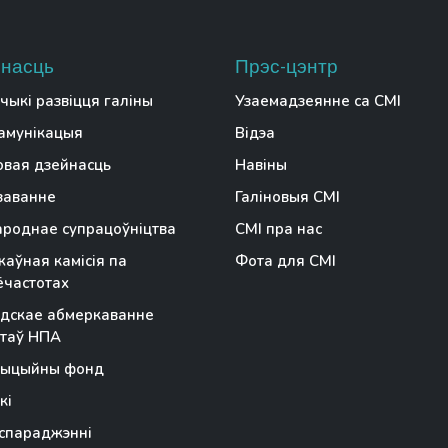
насць
Прэс-цэнтр
чыкі развіцця галіны
Узаемадзеянне са СМІ
амунікацыя
Відэа
вая дзейнасць
Навіны
заванне
Галіновыя СМІ
роднае супрацоўніцтва
СМІ пра нас
аўная камісія па
Фота для СМІ
частотах
дскае абмеркаванне
таў НПА
тыцыйны фонд
кі
спараджэнні