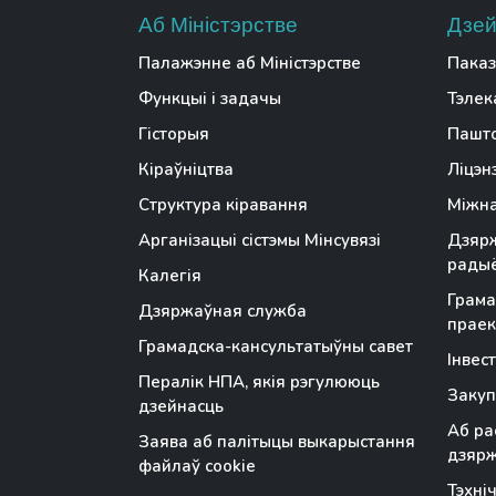
Аб Міністэрстве
Дзей
Палажэнне аб Міністэрстве
Паказ
Функцыі і задачы
Тэлек
Гісторыя
Пашто
Кіраўніцтва
Ліцэн
Структура кіравання
Міжна
Арганізацыі сістэмы Мінсувязі
Дзярж
радыё
Калегія
Грама
Дзяржаўная служба
праек
Грамадска-кансультатыўны савет
Інвес
Пералік НПА, якія рэгулююць
Закуп
дзейнасць
Аб ра
Заява аб палітыцы выкарыстання
дзяр
файлаў cookie
Тэхні