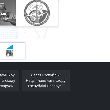
таўнікоў
Савет Рэспублікі
Савет Міністра
га сходу
Нацыянальнага сходу
Рэспублікі Белар
еларусь
Рэспублікі Беларусь