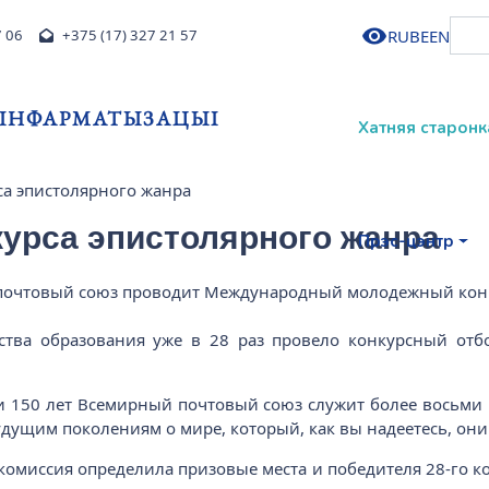
RU
BE
EN
7 06
+375 (17) 327 21 57
І ІНФАРМАТЫЗАЦЫІ
Хатняя старонк
са эпистолярного жанра
курса эпистолярного жанра
Прэс-цэнтр
й почтовый союз проводит Международный молодежный кон
ства образования уже в 28 раз провело конкурсный отбо
ии 150 лет Всемирный почтовый союз служит более восьми 
дущим поколениям о мире, который, как вы надеетесь, они
комиссия определила призовые места и победителя 28-го 