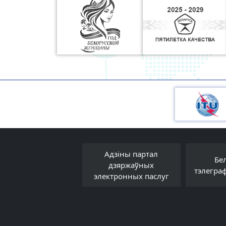
Адзіны партал
Прававы форум
Бе
дзяржаўных
Беларусі
тэлегра
электронных паслуг