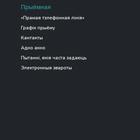
Прыёмная
«Прамая тэлефонная лінія»
Графік прыёму
Кантакты
Адно акно
Пытанні, якія часта задаюць
Электронныя звароты