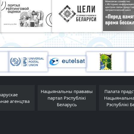
Нацыянальны прававы
Палата прадс
ларускае
партал Рэспублікі
Нацыянальна
фнае агенцтва
Беларусь
Рэспублікі Б