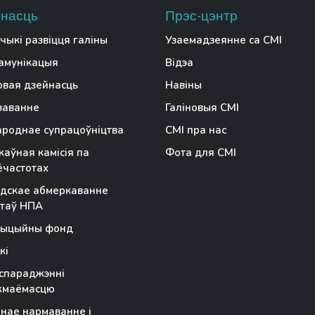
насць
Прэс-цэнтр
чыкі развіцця галіны
Узаемадзеянне са СМІ
амунікацыя
Відэа
вая дзейнасць
Навіны
заванне
Галіновыя СМІ
роднае супрацоўніцтва
СМІ пра нас
аўная камісія па
Фота для СМІ
частотах
дскае абмеркаванне
таў НПА
тыцыйны фонд
кі
спараджэнні
жмаёмасцю
чнае нармаванне і