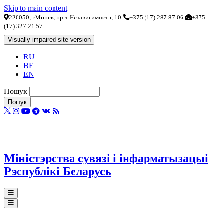
Skip to main content
220050, г.Минск, пр-т Независимости, 10
+375 (17) 287 87 06
+375
(17) 327 21 57
RU
BE
EN
Пошук
Міністэрства сувязі і інфарматызацыі
Рэспублікі Беларусь