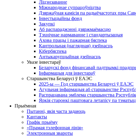
Ліцэнзаванне
Міжнароднае супрацоўніцтва
Дзяржаўная камісія па радыёчастотах пры Саве
Інвестыцыйны фонд
Закупкі
Аб распараджэнні дзяржмаёмасцю
Тэхнічнае нармаванне і стандартызацыя
Ахова працы і пажарная бяспека
Кантрольная (наглядная) дзейнасць
Кібербяспека
Антыкарупцыйная дзейнасць
Увазе інвестараў
Беларускі фонд фінансавай падтрымкі прадпр
Інфармацыя для інвестараў
Старшынства Беларусі ў ЕАЭС
2025-ы — Год старшынства Беларусі ў ЕАЭС
Агульная інфармацыя аб старшынстве Рэспублік
Распрацавана эмблема старшынства Рэспублік
Яркія старонкі паштовага летапісу па тэмат
Прыёмная
Пытанні, якія часта задаюць
Кантакты
Графік прыёму
«Прамая тэлефонная лінія»
Электронныя звароты