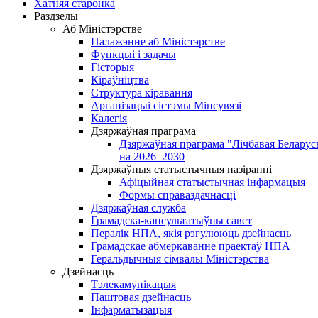
Хатняя старонка
Раздзелы
Аб Міністэрстве
Палажэнне аб Міністэрстве
Функцыі і задачы
Гісторыя
Кіраўніцтва
Структура кіравання
Арганізацыі сістэмы Мінсувязі
Калегія
Дзяржаўная праграма
Дзяржаўная праграма "Лічбавая Беларус
на 2026–2030
Дзяржаўныя статыстычныя назіранні
Афіцыйная статыстычная інфармацыя
Формы справаздачнасці
Дзяржаўная служба
Грамадска-кансультатыўны савет
Пералік НПА, якія рэгулююць дзейнасць
Грамадскае абмеркаванне праектаў НПА
Геральдычныя сімвалы Міністэрства
Дзейнасць
Тэлекамунікацыя
Паштовая дзейнасць
Інфарматызацыя