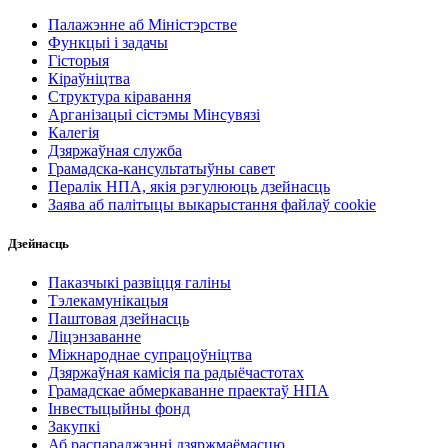
Палажэнне аб Міністэрстве
Функцыі і задачы
Гісторыя
Кіраўніцтва
Структура кіравання
Арганізацыі сістэмы Мінсувязі
Калегія
Дзяржаўная служба
Грамадска-кансультатыўны савет
Пералік НПА, якія рэгулююць дзейнасць
Заява аб палітыцы выкарыстання файлаў cookie
Дзейнасць
Паказчыкі развіцця галіны
Тэлекамунікацыя
Паштовая дзейнасць
Ліцэнзаванне
Міжнароднае супрацоўніцтва
Дзяржаўная камісія па радыёчастотах
Грамадскае абмеркаванне праектаў НПА
Інвестыцыйны фонд
Закупкі
Аб распараджэнні дзяржмаёмасцю