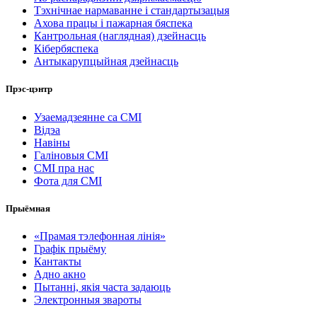
Тэхнічнае нармаванне і стандартызацыя
Ахова працы і пажарная бяспека
Кантрольная (наглядная) дзейнасць
Кібербяспека
Антыкарупцыйная дзейнасць
Прэс-цэнтр
Узаемадзеянне са СМІ
Відэа
Навіны
Галіновыя СМІ
СМІ пра нас
Фота для СМІ
Прыёмная
«Прамая тэлефонная лінія»
Графік прыёму
Кантакты
Адно акно
Пытанні, якія часта задаюць
Электронныя звароты