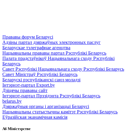
Прававы форум Беларусі
Адзіны партал дзяржаўных электронных паслуг
Беларускае тэлеграфнае агенцтва
Нацыянальны прававы партал Рэспублікі Беларусь
Палата прадстаўнікоў Нацыянальнага сходу Рэспублікі
Беларусь
Савет Рэспублікі Нацыянальнага сходу Рэспублікі Беларусь
Савет Міністраў Рэспублікі Беларусь
Беларускі рэспубліканскі саюз моладзі
Інтэрнэт-партал Export.by
Дзіцячы прававы сайт
Інтэрнэт-партал Прэзідэнта Рэспублікі Беларусь
belarus.by
Дзяржаўныя органы і арганізацыі Беларусі
Нацыянальны статыстычны камітэт Рэспублікі Беларусь
Еўразійская эканамічная камісія
Аб Міністэрстве