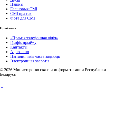
Навіны
Галіновыя СМІ
СМІ пра нас
Фота для СМІ
Прыёмная
«Прамая тэлефонная лінія»
Графік прыёму
Кантакты
Адно акно
Пытанні, якія часта задаюць
Электронныя звароты
© 2026 Министерство связи и информатизации Республики
Беларусь