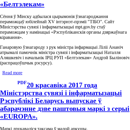
Рэспублікі
«Белтэлекам»
Беларусь
Сяргея
Сёння ў Мінску адбылася цырымонія ўзнагароджання
Папкова
пераможцаў юбілейнай XV інтэрнэт-прэміі "ТІБО". Сайт
з
Міністэрства сувязі і інфарматызацыі mpt.gov.by стаў
Міністрам
пераможцам у намінацыі «Рэспубліканскія органы дзяржаўнага
аховы
кіравання».
навакольнага
асяроддзя
Ганаровую ўзнагароду з рук міністра інфармацыі Ліліі Ананіч
і
атрымалі памочнік міністра сувязі і інфарматызацыі Наталля
рэгіянальнага
Аляшкевіч і начальнік ІРЦ РУП «Белтэлекам» Андрэй Быліновіч
развіцця
(распрацоўшчык рэсурсу).
Латвійскай
Рэспублікі
Read more
about
Каспарсам
Сайт
Герхардсам
PDF
Міністэрства
20 красавіка 2017 года
сувязі
Міністэрства сувязі і інфарматызацыі
і
інфарматызацыі
Рэспублікі Беларусь выпускае ў
стаў
абарачэнне дзве паштовыя маркі з серыі
пераможцам
XV
«EUROPA».
інтэрнэт-
прэміі
Маркі друкаваліся таксама ў малой аркушы.