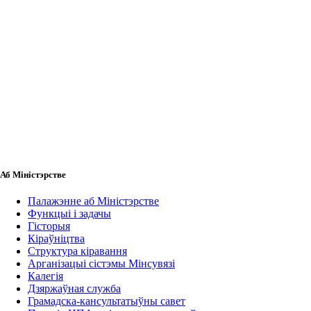
Аб Міністэрстве
Палажэнне аб Міністэрстве
Функцыі і задачы
Гісторыя
Кіраўніцтва
Структура кіравання
Арганізацыі сістэмы Мінсувязі
Калегія
Дзяржаўная служба
Грамадска-кансультатыўны савет