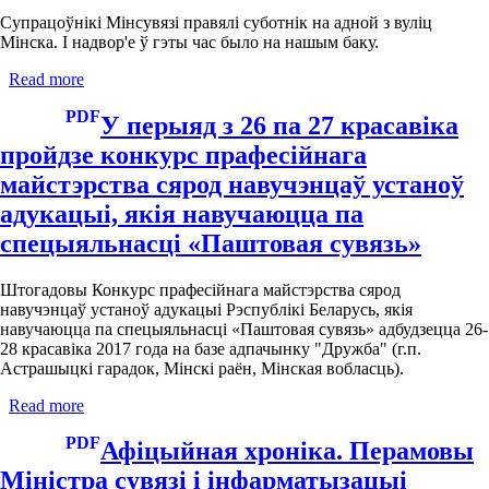
форум
у
Супрацоўнікі Мінсувязі правялі суботнік на адной з вуліц
галіне
Мінска. І надвор'е ў гэты час было на нашым баку.
электроннага
Read more
about
ўрада
У
PDF
суботу
У перыяд з 26 па 27 красавіка
супрацоўнікі
пройдзе конкурс прафесійнага
Мінсувязі
прынялі
майстэрства сярод навучэнцаў устаноў
ўдзел
адукацыі, якія навучаюцца па
у
суботніку
спецыяльнасці «Паштовая сувязь»
Штогадовы Конкурс прафесійнага майстэрства сярод
навучэнцаў устаноў адукацыі Рэспублікі Беларусь, якія
навучаюцца па спецыяльнасці «Паштовая сувязь» адбудзецца 26-
28 красавіка 2017 года на базе адпачынку "Дружба" (г.п.
Астрашыцкі гарадок, Мінскі раён, Мінская вобласць).
Read more
about
У
PDF
перыяд
Афіцыйная хроніка. Перамовы
з
Міністра сувязі і інфарматызацыі
26