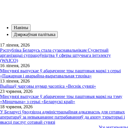
серыі
«EUROPA».
Навіны
Дзяржаўная палітыка
17 ліпеня, 2026
Рэспубліка Беларусь стала сузаснавальнікам Сусветнай
арганізацыі супрацоўніцтва ў сферы штучнага інтэлекту
(WAICO)
16 ліпеня, 2026
Мінсувязі выпускае ў абарачэнне тры паштовыя маркі з серыі
«Пажарная і аварыйна-выратавальная тэхніка»
13 ліпеня, 2026
Выйшаў чарговы нумар часопіса «Веснiк сувязi»
23 чэрвеня, 2026
Мінсувязі выпускае ў абарачэнне тры паштовыя маркі на тэму
«Міншчына» з серыі «Беларускі край»
18 чэрвеня, 2026
У Беларусі ўводзіцца адміністрацыйная адказнасць для сотавых
аператараў за невыкананне патрабаванняў да ахопу тэрыторыі і
якасці паслуг сотавай сувязі
Усе матэрыялы