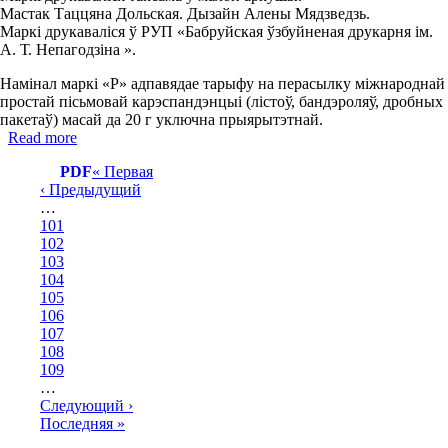
"ТІБО".
Мастак Таццяна Дольская. Дызайн Алены Мядзведзь.
Распрацоўшчык
Маркі друкаваліся ў РУП «Бабруйская ўзбуйненая друкарня ім.
рэсурсу
А. Т. Непагодзіна ».
-
кампанія
Намінал маркі «Р» адпавядае тарыфу на перасылку міжнароднай
«Белтэлекам»
простай пісьмовай карэспандэнцыі (лістоў, бандэроляў, дробных
пакетаў) масай да 20 г уключна прыярытэтнай.
Read more
about
20
PDF
First
« Первая
красавіка
Previous
‹ Предыдущий
page
2017
Pagination
page
…
года
Старонка
101
Міністэрства
Старонка
102
сувязі
Старонка
103
і
Старонка
104
інфарматызацыі
Current
105
Рэспублікі
page
Старонка
106
Беларусь
Старонка
107
выпускае
Старонка
108
ў
Старонка
109
абарачэнне
…
дзве
Next
Следующий ›
паштовыя
page
Last
Последняя »
маркі
page
з