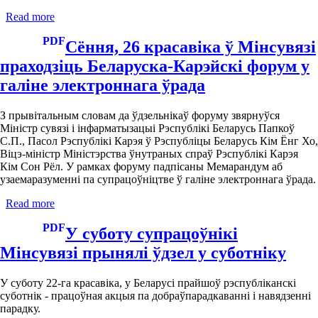
Read more
about
Чырвоная
PDF
кніга
Сёння, 26 красавіка ў Мінсувязі
Рэспублікі
праходзіць Беларуска-Карэйскі форум у
Беларусь.
Млекакормячыя
галіне электроннага ўрада
З прывітальным словам да ўдзельнікаў форуму звярнуўся
Міністр сувязі і інфарматызацыі Рэспублікі Беларусь Папкоў
С.П., Пасол Рэспублікі Карэя ў Рэспубліцы Беларусь Кім Ёнг Хо,
Віцэ-міністр Міністэрства ўнутраных спраў Рэспублікі Карэя
Кім Сон Рёл. У рамках форуму падпісаны Мемарандум аб
узаемаразуменні па супрацоўніцтве ў галіне электроннага ўрада.
Read more
about
Сёння,
PDF
26
У суботу супрацоўнікі
красавіка
Мінсувязі прынялі ўдзел у суботніку
ў
Мінсувязі
праходзіць
У суботу 22-га красавіка, у Беларусі прайшоў рэспубліканскі
Беларуска-
суботнік - працоўная акцыя па добраўпарадкаванні і навядзенні
Карэйскі
парадку.