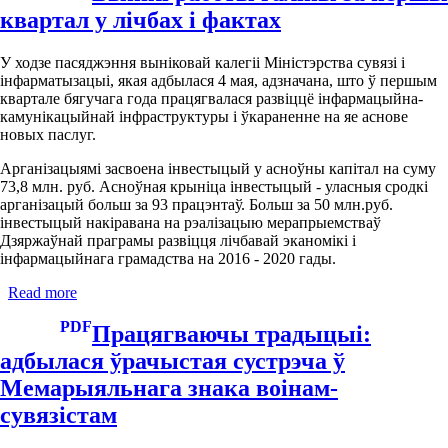
галіны
квартал у лічбах і фактах
напярэдадні
прафесійнага
свята
У ходзе пасяджэння выніковай калегіі Міністэрства сувязі і
Предложить
інфарматызацыі, якая адбылася 4 мая, адзначана, што ў першым
исправление
квартале бягучага года працягвалася развіццё інфармацыйна-
камунікацыйнай інфраструктуры і ўкараненне на яе аснове
новых паслуг.
Арганізацыямі засвоена інвестыцый у асноўны капітал на суму
73,8 млн. руб. Асноўная крыніца інвестыцый - уласныя сродкі
арганізацый больш за 93 працэнтаў. Больш за 50 млн.руб.
інвестыцый накіравана на рэалізацыю мерапрыемстваў
Дзяржаўнай праграмы развіцця лічбавай эканомікі і
інфармацыйнага грамадства на 2016 - 2020 гады.
Read more
about
Вынікі
PDF
работы
Працягваючы традыцыі:
галіны
адбылася ўрачыстая сустрэча ў
за
першы
Мемарыяльнага знака воінам-
квартал
сувязістам
у
лічбах