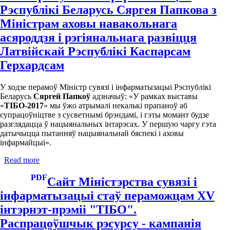
па
Рэспублікі Беларусь Сяргея Папкова з
27
Міністрам аховы навакольнага
красавіка
пройдзе
асяроддзя і рэгіянальнага развіцця
конкурс
Латвійскай Рэспублікі Каспарсам
прафесійнага
майстэрства
Герхардсам
сярод
навучэнцаў
У ходзе перамоў Міністр сувязі і інфарматызацыі Рэспублікі
устаноў
Беларусь
Сяргей Папкоў
адзначыў: «У рамках выставы
адукацыі,
«
ТІБО-2017
» мы ўжо атрымалі некалькі прапаноў аб
якія
супрацоўніцтве з сусветнымі брэндамі, і гэты момант будзе
навучаюцца
разглядацца ў нацыянальных інтарэсах. У першую чаргу гэта
па
датычыцца пытанняў нацыянальнай бяспекі і аховы
спецыяльнасці
інфармайцыі».
«Паштовая
сувязь»
Read more
about
Афіцыйная
PDF
хроніка.
Сайт Міністэрства сувязі і
Перамовы
інфарматызацыі стаў пераможцам XV
Міністра
сувязі
інтэрнэт-прэміі "ТІБО".
і
Распрацоўшчык рэсурсу - кампанія
інфарматызацыі