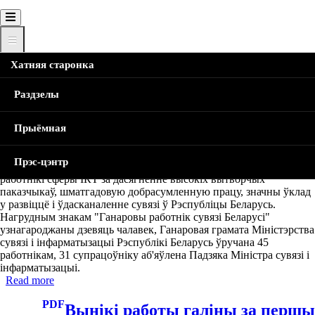
Хатняя старонка
Узнагароджанне работнікаў галіны
Раздзелы
напярэдадні прафесійнага свята
Предложить исправление
Прыёмная
5 мая напярэдадні прафесійнага свята Дня работніка радыё,
Прэс-цэнтр
тэлебачання і сувязі ва ўрачыстай абстаноўцы ўзнагароджаны
работнікі сферы ІКТ за дасягненне высокіх вытворчых
паказчыкаў, шматгадовую добрасумленную працу, значны ўклад
у развіццё і ўдасканаленне сувязі ў Рэспубліцы Беларусь.
Нагрудным знакам "Ганаровы работнік сувязі Беларусі"
узнагароджаны дзевяць чалавек, Ганаровая грамата Міністэрства
сувязі і інфарматызацыі Рэспублікі Беларусь ўручана 45
работнікам, 31 супрацоўніку аб'яўлена Падзяка Міністра сувязі і
інфарматызацыі.­
Read more
about
Узнагароджанне
PDF
работнікаў
Вынікі работы галіны за першы