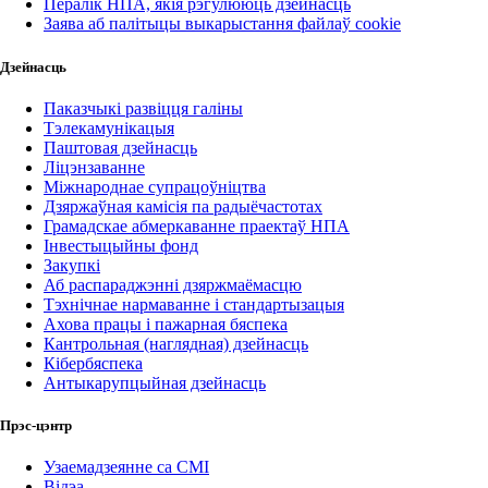
Пералік НПА, якія рэгулююць дзейнасць
Заява аб палітыцы выкарыстання файлаў cookie
Дзейнасць
Паказчыкі развіцця галіны
Тэлекамунікацыя
Паштовая дзейнасць
Ліцэнзаванне
Міжнароднае супрацоўніцтва
Дзяржаўная камісія па радыёчастотах
Грамадскае абмеркаванне праектаў НПА
Інвестыцыйны фонд
Закупкі
Аб распараджэнні дзяржмаёмасцю
Тэхнічнае нармаванне і стандартызацыя
Ахова працы і пажарная бяспека
Кантрольная (наглядная) дзейнасць
Кібербяспека
Антыкарупцыйная дзейнасць
Прэс-цэнтр
Узаемадзеянне са СМІ
Відэа