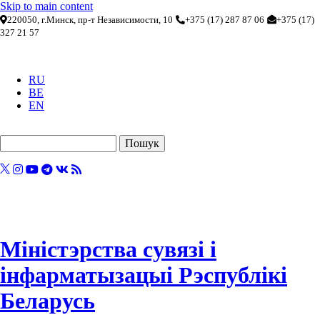
Skip to main content
220050, г.Минск, пр-т Независимости, 10
+375 (17) 287 87 06
+375 (17)
327 21 57
RU
BE
EN
Пошук
Міністэрства сувязі і
інфарматызацыі Рэспублікі
Беларусь