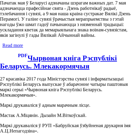
і
Пачатак мая ў Беларусі адзначаны шэрагам важных дат. 7 мая
фактах
адзначаецца прафесійнае свята - Дзень работнікаў радыё,
тэлебачання і сувязі, а 9 мая наша краіна сустракае Вялікі Дзень
Перамогі. У галіне сувязі ўрачыстыя мерапрыемствы з гэтай
нагоды ўжо шмат гадоў пачынаюцца з нязменнай традыцыі:
ускладання кветак да мемарыяльнага знака воінам-сувязістам,
якія загінулі ў гады Вялікай Айчыннай вайны.
Read more
about
Працягваючы
PDF
традыцыі:
Чырвоная кніга Рэспублікі
адбылася
Беларусь. Млекакормячыя
ўрачыстая
сустрэча
ў
27 красавіка 2017 года Міністэрства сувязі і інфарматызацыі
Мемарыяльнага
Рэспублікі Беларусь выпускае ў абарачэнне чатыры паштовыя
знака
маркі серыі «Чырвоная кніга Рэспублікі Беларусь.
воінам-
Млекакормячыя».
сувязістам
Маркі друкаваліся ў адным марачным лісце.
Мастак А.Міцянін. Дызайн М.Віткоўскай.
Маркі друкаваліся ў РУП «Бабруйская ўзбуйненая друкарня імя
А.Ц.Непагодзіна».