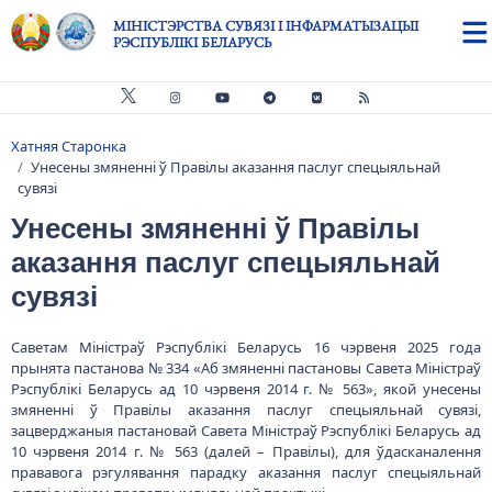
Skip to main content
МІНІСТЭРСТВА СУВЯЗІ І ІНФАРМАТЫЗАЦЫІ
РЭСПУБЛІКІ БЕЛАРУСЬ
Хатняя Старонка
Breadcrumb
Унесены змяненні ў Правілы аказання паслуг спецыяльнай
сувязі
Унесены змяненні ў Правілы
аказання паслуг спецыяльнай
сувязі
Саветам Міністраў Рэспублікі Беларусь 16 чэрвеня 2025 года
прынята пастанова № 334 «Аб змяненні пастановы Савета Міністраў
Рэспублікі Беларусь ад 10 чэрвеня 2014 г. № 563», якой унесены
змяненні ў Правілы аказання паслуг спецыяльнай сувязі,
зацверджаныя пастановай Савета Міністраў Рэспублікі Беларусь ад
10 чэрвеня 2014 г. № 563 (далей – Правілы), для ўдасканалення
прававога рэгулявання парадку аказання паслуг спецыяльнай