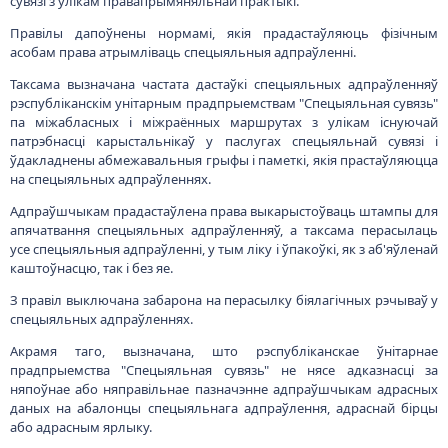
сувязі з улікам правапрымяняльнай практыкі.
Правілы дапоўнены нормамі, якія прадастаўляюць фізічным
асобам права атрымліваць спецыяльныя адпраўленні.
Таксама вызначана частата дастаўкі спецыяльных адпраўленняў
рэспубліканскім унітарным прадпрыемствам "Спецыяльная сувязь"
па міжабласных і міжраённых маршрутах з улікам існуючай
патрэбнасці карыстальнікаў у паслугах спецыяльнай сувязі і
ўдакладнены абмежавальныя грыфы і паметкі, якія прастаўляюцца
на спецыяльных адпраўленнях.
Адпраўшчыкам прадастаўлена права выкарыстоўваць штампы для
апячатвання спецыяльных адпраўленняў, а таксама перасылаць
усе спецыяльныя адпраўленні, у тым ліку і ўпакоўкі, як з аб'яўленай
каштоўнасцю, так і без яе.
З правіл выключана забарона на перасылку біялагічных рэчываў у
спецыяльных адпраўленнях.
Акрамя таго, вызначана, што рэспубліканскае ўнітарнае
прадпрыемства "Спецыяльная сувязь" не нясе адказнасці за
няпоўнае або няправільнае пазначэнне адпраўшчыкам адрасных
даных на абалонцы спецыяльнага адпраўлення, адраснай бірцы
або адрасным ярлыку.