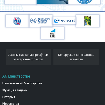
Адзіны партал дзяржаўных
Беларускае тэлеграфнае
электронных паслуг
агенцтва
Аб Міністэрстве
Палажэнне аб Міністэрстве
Функцыі і задачы
Гісторыя
Кіраўніцтва