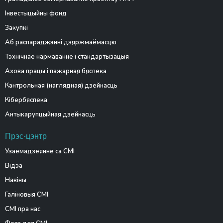
Інвестыцыйны фонд
Закупкі
Аб распараджэнні дзяржмаёмасцю
Тэхнічнае нармаванне і стандартызацыя
Ахова працы і пажарная бяспека
Кантрольная (наглядная) дзейнасць
Кібербяспека
Антыкарупцыйная дзейнасць
Прэс-цэнтр
Узаемадзеянне са СМІ
Відэа
Навіны
Галіновыя СМІ
СМІ пра нас