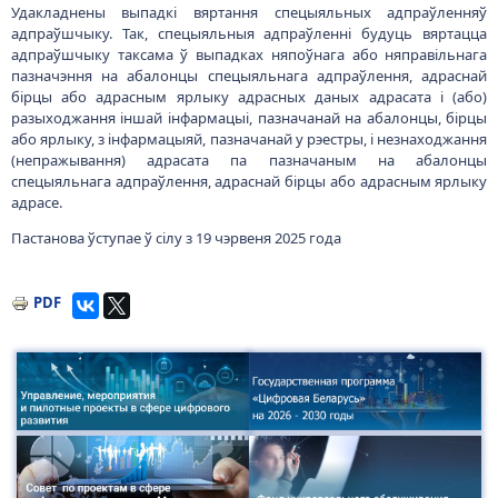
Удакладнены выпадкі вяртання спецыяльных адпраўленняў
адпраўшчыку. Так, спецыяльныя адпраўленні будуць вяртацца
адпраўшчыку таксама ў выпадках няпоўнага або няправільнага
пазначэння на абалонцы спецыяльнага адпраўлення, адраснай
бірцы або адрасным ярлыку адрасных даных адрасата і (або)
разыходжання іншай інфармацыі, пазначанай на абалонцы, бірцы
або ярлыку, з інфармацыяй, пазначанай у рэестры, і незнаходжання
(непражывання) адрасата па пазначаным на абалонцы
спецыяльнага адпраўлення, адраснай бірцы або адрасным ярлыку
адрасе.
Пастанова ўступае ў сілу з 19 чэрвеня 2025 года
PDF