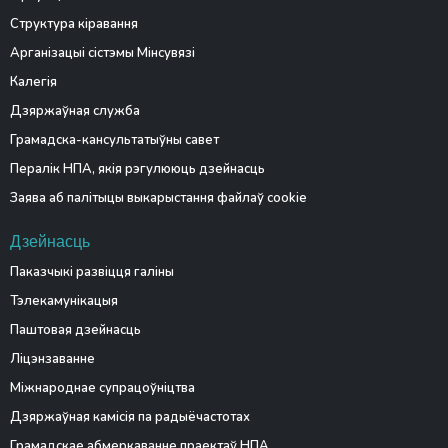
Структура кіравання
Арганізацыі сістэмы Мінсувязі
Калегія
Дзяржаўная служба
Грамадска-кансультатыўны савет
Пералік НПА, якія рэгулююць дзейнасць
Заява аб палітыцы выкарыстання файлаў cookie
Дзейнасць
Паказчыкі развіцця галіны
Тэлекамунікацыя
Паштовая дзейнасць
Ліцэнзаванне
Міжнароднае супрацоўніцтва
Дзяржаўная камісія па радыёчастотах
Грамадскае абмеркаванне праектаў НПА