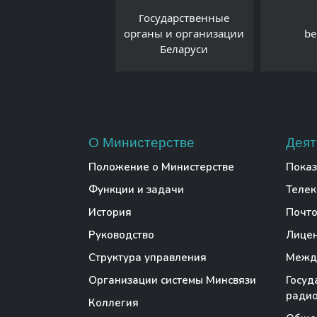
Национальный
Государственные
статистический
органы и организации
be
митет Республики
Беларуси
Беларусь
О Министерстве
Деят
Положение о Министерстве
Показ
Функции и задачи
Теле
История
Почто
Руководство
Лице
Структура управления
Между
Организации системы Минсвязи
Госуд
радио
Коллегия