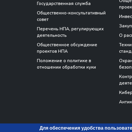
Обще
Государственная служба
проек
Общественно-консультативный
Инве
совет
Закуп
Перечень НПА, регулирующих
деятельность
О рас
Общественное обсуждение
Техни
проектов НПА
станд
Положение о политике в
Охран
отношении обработки куки
безоп
Контр
деяте
Кибер
Антик
Для обеспечения удобства пользовате