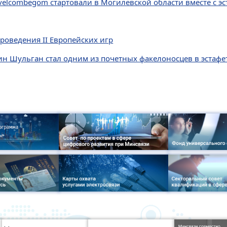
velcombegom стартовали в Могилевской области вместе с э
роведения II Европейских игр
н Шульган стал одним из почетных факелоносцев в эстафе