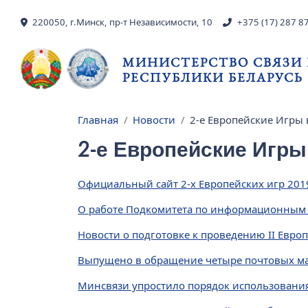
Перейти к основному содержанию
220050, г.Минск, пр-т Независимости, 10
+375 (17) 287 8
МИНИСТЕРСТВО СВЯЗИ
РЕСПУБЛИКИ БЕЛАРУСЬ
Главная
Новости
2-е Европейские Игры
Строка навигации
2-е Европейские Игры
Официальный сайт 2-х Европейских игр 201
О работе Подкомитета по информационным
Новости о подготовке к проведению II Европ
Выпущено в обращение четыре почтовых мар
Минсвязи упростило порядок использования 