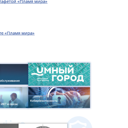
стафетой «Пламя мира»
те «Пламя мира»