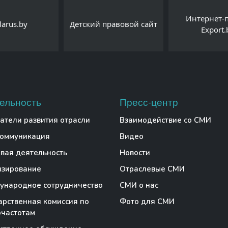
Интернет-
larus.by
Детский правовой сайт
Export.
ельность
Пресс-центр
атели развития отрасли
Взаимодействие со СМИ
коммуникация
Видео
вая деятельность
Новости
нзирование
Отраслевые СМИ
народное сотрудничество
СМИ о нас
арственная комиссия по
Фото для СМИ
частотам