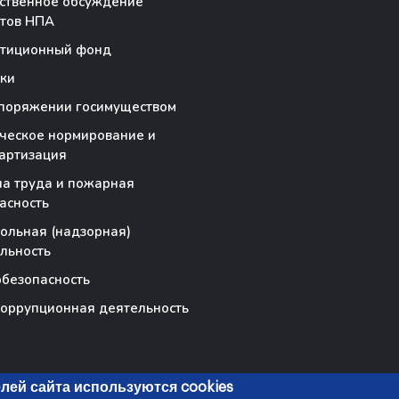
ственное обсуждение
тов НПА
стиционный фонд
ки
поряжении госимуществом
ческое нормирование и
артизация
а труда и пожарная
асность
ольная (надзорная)
льность
безопасность
оррупционная деятельность
лей сайта используются cookies