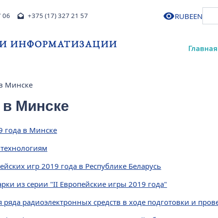
RU
BE
EN
7 06
+375 (17) 327 21 57
 И ИНФОРМАТИЗАЦИИ
Главная
 в Минске
 в Минске
9 года в Минске
 технологиям
ейских игр 2019 года в Республике Беларусь
ки из серии "II Европейские игры 2019 года"
ряда радиоэлектронных средств в ходе подготовки и прове