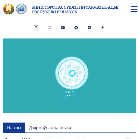
Skip to main content
МІНІСТЭРСТВА СУВЯЗІ І ІНФАРМАТЫЗАЦЫІ
РЭСПУБЛІКІ БЕЛАРУСЬ
Видео файл
us
Навіны
Дзяржаўная палітыка