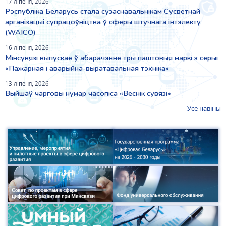
17 ліпеня, 2026
Рэспубліка Беларусь стала сузаснавальнікам Сусветнай
арганізацыі супрацоўніцтва ў сферы штучнага інтэлекту
(WAICO)
16 ліпеня, 2026
Мінсувязі выпускае ў абарачэнне тры паштовыя маркі з серыі
«Пажарная і аварыйна-выратавальная тэхніка»
13 ліпеня, 2026
Выйшаў чарговы нумар часопіса «Веснiк сувязi»
Усе навіны