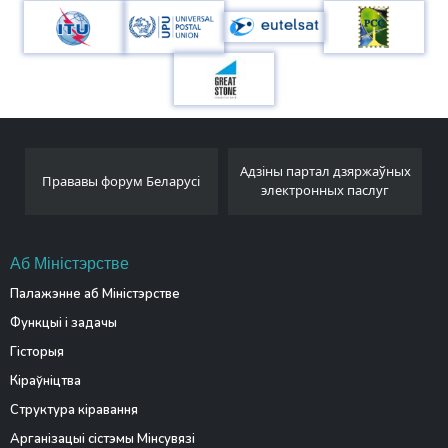
Адзіны партал дзяржаўных
Прававы форум Беларусі
электронных паслуг
Аб Міністэрстве
Палажэнне аб Міністэрстве
Функцыі і задачы
Гісторыя
Кіраўніцтва
Структура кіравання
Арганізацыі сістэмы Мінсувязі