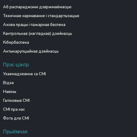
Аб распараджэнні дзяржмаёмасцю
Тэхнічнае нармаванне і стандартызацыя
Ахова працы і пажарная бяспека
Кантрольная (наглядная) дзейнасць
Кібербяспека
Антыкарупцыйная дзейнасць
Прэс-цэнтр
Узаемадзеянне са СМІ
Відэа
Навіны
Галіновыя СМІ
СМІ пра нас
Фота для СМІ
Прыёмная