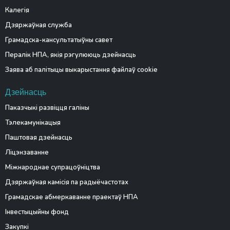
Калегія
Дзяржаўная служба
Грамадска-кансультатыўны савет
Пералік НПА, якія рэгулююць дзейнасць
Заява аб палітыцы выкарыстання файлаў cookie
Дзейнасць
Паказчыкі развіцця галіны
Тэлекамунікацыя
Паштовая дзейнасць
Ліцэнзаванне
Міжнароднае супрацоўніцтва
Дзяржаўная камісія па радыёчастотах
Грамадскае абмеркаванне праектаў НПА
Інвестыцыйны фонд
Закупкі