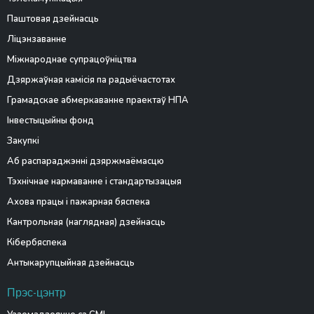
Паштовая дзейнасць
Ліцэнзаванне
Міжнароднае супрацоўніцтва
Дзяржаўная камісія па радыёчастотах
Грамадскае абмеркаванне праектаў НПА
Інвестыцыйны фонд
Закупкі
Аб распараджэнні дзяржмаёмасцю
Тэхнічнае нармаванне і стандартызацыя
Ахова працы і пажарная бяспека
Кантрольная (наглядная) дзейнасць
Кібербяспека
Антыкарупцыйная дзейнасць
Прэс-цэнтр