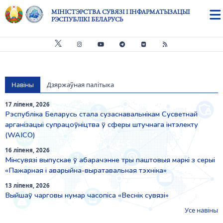
Skip to main content
МІНІСТЭРСТВА СУВЯЗІ І ІНФАРМАТЫЗАЦЫІ
РЭСПУБЛІКІ БЕЛАРУСЬ
Навіны
Дзяржаўная палітыка
17 ліпеня, 2026
Рэспубліка Беларусь стала сузаснавальнікам Сусветнай
арганізацыі супрацоўніцтва ў сферы штучнага інтэлекту
(WAICO)
16 ліпеня, 2026
Мінсувязі выпускае ў абарачэнне тры паштовыя маркі з серыі
«Пажарная і аварыйна-выратавальная тэхніка»
13 ліпеня, 2026
Выйшаў чарговы нумар часопіса «Веснiк сувязi»
Усе навіны