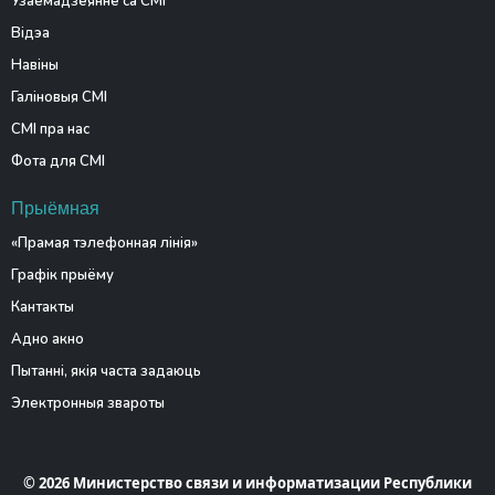
Узаемадзеянне са СМІ
Відэа
Навіны
Галіновыя СМІ
СМІ пра нас
Фота для СМІ
Прыёмная
«Прамая тэлефонная лінія»
Графік прыёму
Кантакты
Адно акно
Пытанні, якія часта задаюць
Электронныя звароты
© 2026 Министерство связи и информатизации Республики