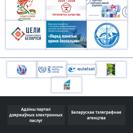
Адзіны партал
Беларускае тэлеграфнае
і
дзяржаўных электронных
агенцтва
паслуг