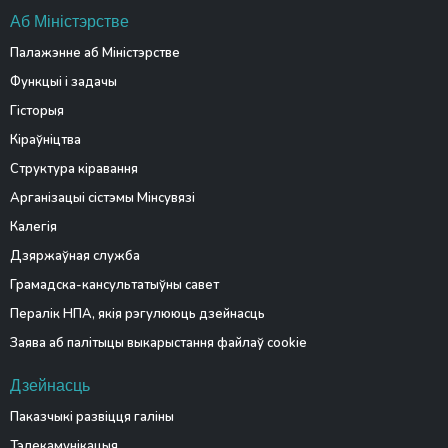
Аб Міністэрстве
Палажэнне аб Міністэрстве
Функцыі і задачы
Гісторыя
Кіраўніцтва
Структура кіравання
Арганізацыі сістэмы Мінсувязі
Калегія
Дзяржаўная служба
Грамадска-кансультатыўны савет
Пералік НПА, якія рэгулююць дзейнасць
Заява аб палітыцы выкарыстання файлаў cookie
Дзейнасць
Паказчыкі развіцця галіны
Тэлекамунікацыя