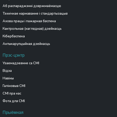
Аб распараджэнні дзяржмаёмасцю
Тэхнічнае нармаванне і стандартызацыя
Ахова працы і пажарная бяспека
Кантрольная (наглядная) дзейнасць
Кібербяспека
Антыкарупцыйная дзейнасць
Прэс-цэнтр
Узаемадзеянне са СМІ
Відэа
Навіны
Галіновыя СМІ
СМІ пра нас
Фота для СМІ
Прыёмная