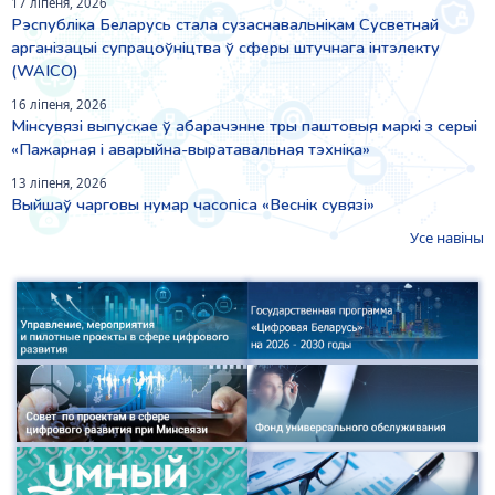
17 ліпеня, 2026
Рэспубліка Беларусь стала сузаснавальнікам Сусветнай
арганізацыі супрацоўніцтва ў сферы штучнага інтэлекту
(WAICO)
16 ліпеня, 2026
Мінсувязі выпускае ў абарачэнне тры паштовыя маркі з серыі
«Пажарная і аварыйна-выратавальная тэхніка»
13 ліпеня, 2026
Выйшаў чарговы нумар часопіса «Веснiк сувязi»
Усе навіны