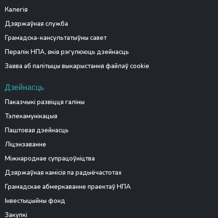
Калегія
Дзяржаўная служба
Грамадска-кансультатыўны савет
Пералік НПА, якія рэгулююць дзейнасць
Заява аб палітыцы выкарыстання файлаў cookie
Дзейнасць
Паказчыкі развіцця галіны
Тэлекамунікацыя
Паштовая дзейнасць
Ліцэнзаванне
Міжнароднае супрацоўніцтва
Дзяржаўная камісія па радыёчастотах
Грамадскае абмеркаванне праектаў НПА
Інвестыцыйны фонд
Закупкі