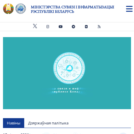
Skip to main content
МІНІСТЭРСТВА СУВЯЗІ І ІНФАРМАТЫЗАЦЫІ
РЭСПУБЛІКІ БЕЛАРУСЬ
Видео файл
us
Навіны
Дзяржаўная палітыка