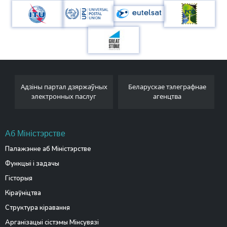
Адзіны партал дзяржаўных
Беларускае тэлеграфнае
электронных паслуг
агенцтва
Аб Міністэрстве
Палажэнне аб Міністэрстве
Функцыі і задачы
Гісторыя
Кіраўніцтва
Структура кіравання
Арганізацыі сістэмы Мінсувязі