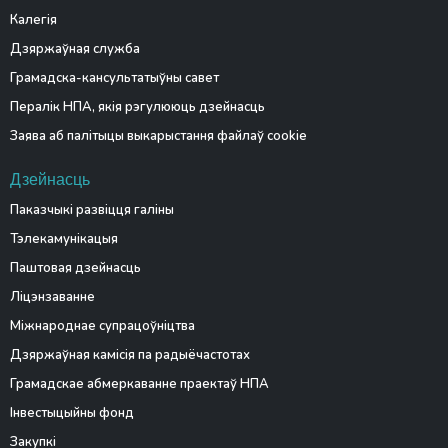
Калегія
Дзяржаўная служба
Грамадска-кансультатыўны савет
Пералік НПА, якія рэгулююць дзейнасць
Заява аб палітыцы выкарыстання файлаў cookie
Дзейнасць
Паказчыкі развіцця галіны
Тэлекамунікацыя
Паштовая дзейнасць
Ліцэнзаванне
Міжнароднае супрацоўніцтва
Дзяржаўная камісія па радыёчастотах
Грамадскае абмеркаванне праектаў НПА
Інвестыцыйны фонд
Закупкі