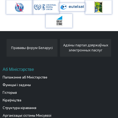
Адзіны партал дзяржаўных
Беларускае тэлеграфнае
усі
электронных паслуг
агенцтва
Аб Міністэрстве
Палажэнне аб Міністэрстве
Функцыі і задачы
Гісторыя
Кіраўніцтва
Структура кіравання
Арганізацыі сістэмы Мінсувязі