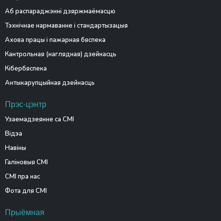
Аб распараджэнні дзяржмаёмасцю
Тэхнічнае нармаванне і стандартызацыя
Ахова працы і пажарная бяспека
Кантрольная (наглядная) дзейнасць
Кібербяспека
Антыкарупцыйная дзейнасць
Прэс-цэнтр
Узаемадзеянне са СМІ
Відэа
Навіны
Галіновыя СМІ
СМІ пра нас
Фота для СМІ
Прыёмная