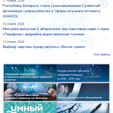
17 ліпеня, 2026
Рэспубліка Беларусь стала сузаснавальнікам Сусветнай
арганізацыі супрацоўніцтва ў сферы штучнага інтэлекту
(WAICO)
16 ліпеня, 2026
Мінсувязі выпускае ў абарачэнне тры паштовыя маркі з серыі
«Пажарная і аварыйна-выратавальная тэхніка»
13 ліпеня, 2026
Выйшаў чарговы нумар часопіса «Веснiк сувязi»
Усе навіны