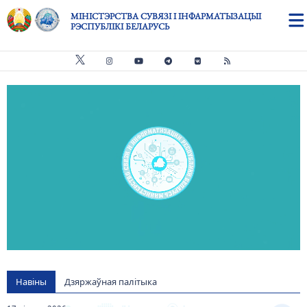
Skip to main content
МІНІСТЭРСТВА СУВЯЗІ І ІНФАРМАТЫЗАЦЫІ
РЭСПУБЛІКІ БЕЛАРУСЬ
Видео файл
us
Навіны
Дзяржаўная палітыка