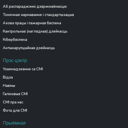
Аб распараджэнні дзяржмаёмасцю
Тэхнічнае нармаванне і стандартызацыя
Ахова працы і пажарная бяспека
Кантрольная (наглядная) дзейнасць
Кібербяспека
Антыкарупцыйная дзейнасць
Прэс-цэнтр
Узаемадзеянне са СМІ
Відэа
Навіны
Галіновыя СМІ
СМІ пра нас
Фота для СМІ
Прыёмная