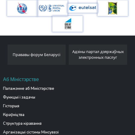
Адзіны партал дзяржаўных
Беларускае тэлеграфна
еларусі
электронных паслуг
агенцтва
Аб Міністэрстве
Палажэнне аб Міністэрстве
Функцыі і задачы
Гісторыя
Кіраўніцтва
Структура кіравання
Арганізацыі сістэмы Мінсувязі