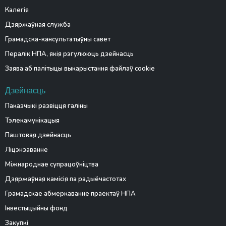
Калегія
Дзяржаўная служба
Грамадска-кансультатыўны савет
Пералік НПА, якія рэгулююць дзейнасць
Заява аб палітыцы выкарыстання файлаў cookie
Дзейнасць
Паказчыкі развіцця галіны
Тэлекамунікацыя
Паштовая дзейнасць
Ліцэнзаванне
Міжнароднае супрацоўніцтва
Дзяржаўная камісія па радыёчастотах
Грамадскае абмеркаванне праектаў НПА
Інвестыцыйны фонд
Закупкі