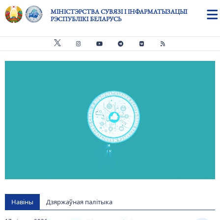
Skip to main content
МІНІСТЭРСТВА СУВЯЗІ І ІНФАРМАТЫЗАЦЫІ
РЭСПУБЛІКІ БЕЛАРУСЬ
Видео файл
us
Навіны
Дзяржаўная палітыка