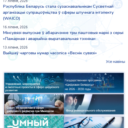
17 ліпеня, 2026
Рэспубліка Беларусь стала сузаснавальнікам Сусветнай
арганізацыі супрацоўніцтва ў сферы штучнага інтэлекту
(WAICO)
16 ліпеня, 2026
Мінсувязі выпускае ў абарачэнне тры паштовыя маркі з серыі
«Пажарная і аварыйна-выратавальная тэхніка»
13 ліпеня, 2026
Выйшаў чарговы нумар часопіса «Веснiк сувязi»
Усе навіны