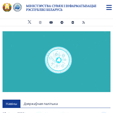
Skip to main content
МІНІСТЭРСТВА СУВЯЗІ І ІНФАРМАТЫЗАЦЫІ
РЭСПУБЛІКІ БЕЛАРУСЬ
Видео файл
us
Навіны
Дзяржаўная палітыка