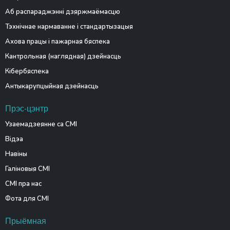
Аб распараджэнні дзяржмаёмасцю
Тэхнічнае нармаванне і стандартызацыя
Ахова працы і пажарная бяспека
Кантрольная (наглядная) дзейнасць
Кібербяспека
Антыкарупцыйная дзейнасць
Прэс-цэнтр
Узаемадзеянне са СМІ
Відэа
Навіны
Галіновыя СМІ
СМІ пра нас
Фота для СМІ
Прыёмная