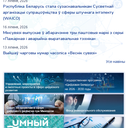
17 ліпеня, 2026
Рэспубліка Беларусь стала сузаснавальнікам Сусветнай
арганізацыі супрацоўніцтва ў сферы штучнага інтэлекту
(WAICO)
16 ліпеня, 2026
Мінсувязі выпускае ў абарачэнне тры паштовыя маркі з серыі
«Пажарная і аварыйна-выратавальная тэхніка»
13 ліпеня, 2026
Выйшаў чарговы нумар часопіса «Веснiк сувязi»
Усе навіны