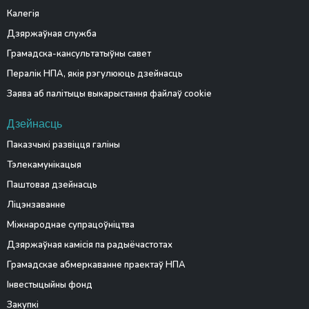
Калегія
Дзяржаўная служба
Грамадска-кансультатыўны савет
Пералік НПА, якія рэгулююць дзейнасць
Заява аб палітыцы выкарыстання файлаў cookie
Дзейнасць
Паказчыкі развіцця галіны
Тэлекамунікацыя
Паштовая дзейнасць
Ліцэнзаванне
Міжнароднае супрацоўніцтва
Дзяржаўная камісія па радыёчастотах
Грамадскае абмеркаванне праектаў НПА
Інвестыцыйны фонд
Закупкі