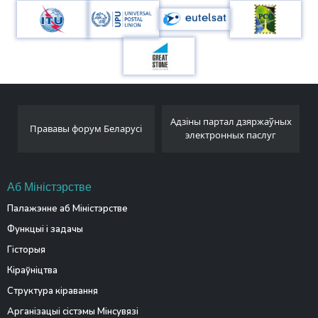
Адзіны партал дзяржаўных
Беларускае тэлеграф
 Беларусі
электронных паслуг
агенцтва
Аб Міністэрстве
Палажэнне аб Міністэрстве
Функцыі і задачы
Гісторыя
Кіраўніцтва
Структура кіравання
Арганізацыі сістэмы Мінсувязі