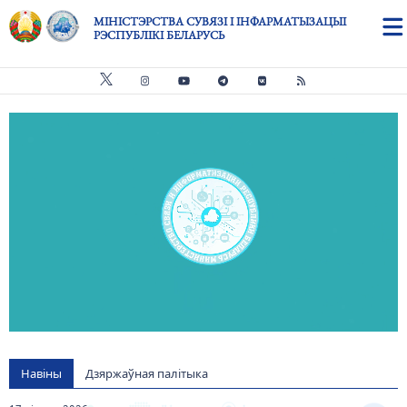
Skip to main content
МІНІСТЭРСТВА СУВЯЗІ І ІНФАРМАТЫЗАЦЫІ
РЭСПУБЛІКІ БЕЛАРУСЬ
Видео файл
us
Навіны
Дзяржаўная палітыка