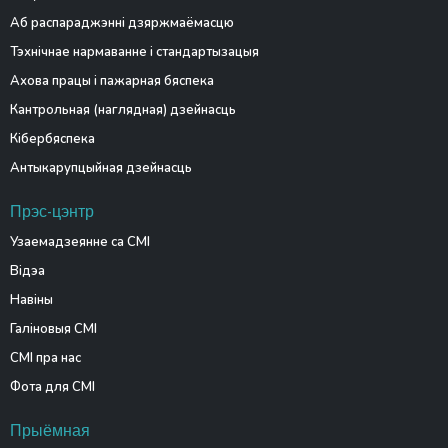
Аб распараджэнні дзяржмаёмасцю
Тэхнічнае нармаванне і стандартызацыя
Ахова працы і пажарная бяспека
Кантрольная (наглядная) дзейнасць
Кібербяспека
Антыкарупцыйная дзейнасць
Прэс-цэнтр
Узаемадзеянне са СМІ
Відэа
Навіны
Галіновыя СМІ
СМІ пра нас
Фота для СМІ
Прыёмная