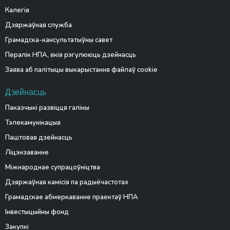
Калегія
Дзяржаўная служба
Грамадска-кансультатыўны савет
Пералік НПА, якія рэгулююць дзейнасць
Заява аб палітыцы выкарыстання файлаў cookie
Дзейнасць
Паказчыкі развіцця галіны
Тэлекамунікацыя
Паштовая дзейнасць
Ліцэнзаванне
Міжнароднае супрацоўніцтва
Дзяржаўная камісія па радыёчастотах
Грамадскае абмеркаванне праектаў НПА
Інвестыцыйны фонд
Закупкі