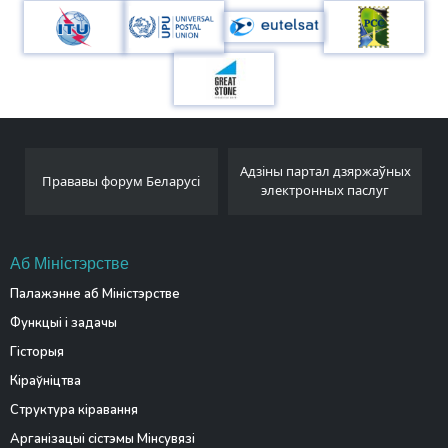
Адзіны партал дзяржаўных
Беларускае тэлеграфнае
арусі
электронных паслуг
агенцтва
Аб Міністэрстве
Палажэнне аб Міністэрстве
Функцыі і задачы
Гісторыя
Кіраўніцтва
Структура кіравання
Арганізацыі сістэмы Мінсувязі