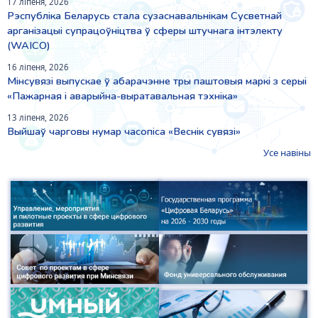
17 ліпеня, 2026
Рэспубліка Беларусь стала сузаснавальнікам Сусветнай
арганізацыі супрацоўніцтва ў сферы штучнага інтэлекту
(WAICO)
16 ліпеня, 2026
Мінсувязі выпускае ў абарачэнне тры паштовыя маркі з серыі
«Пажарная і аварыйна-выратавальная тэхніка»
13 ліпеня, 2026
Выйшаў чарговы нумар часопіса «Веснiк сувязi»
Усе навіны